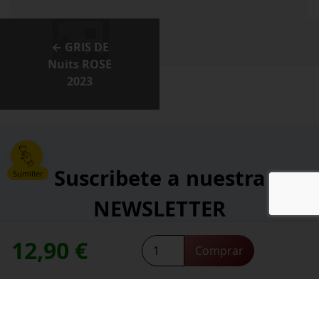
← GRIS DE
Nuits ROSE
2023
Suscribete a nuestra
Sumiller
NEWSLETTER
12,90
€
Mantinia
*
Comprar
Dirección de correo electrónico:
Tselepos
contacte con nosotros
Necesitas ayuda,
2024
cantidad
*
He leído y acepto la
política de privacidad
.