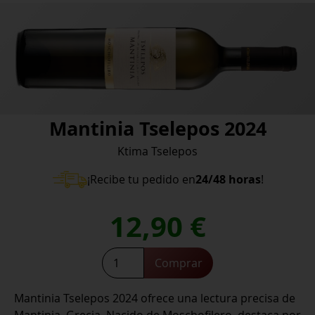
Mantinia Tselepos 2024
Ktima Tselepos
¡Recibe tu pedido en
24/48 horas
!
12,90
€
Mantinia
Comprar
Tselepos
2024
Mantinia Tselepos 2024 ofrece una lectura precisa de
cantidad
Mantinia, Grecia. Nacido de Moschofilero, destaca por