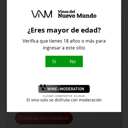
Aromas de rosas y lucoum de
Moschofilero
¿Eres mayor de edad?
Sabores delicados, principalmente a
cítricos y limones. Sensación en boca
Verifica que tienes 18 años o más para
limpia con un regusto fuerte
ingresar a este sitio
Temperatura de servicio:
9ºC
Sí
No
¿Buscas algún vino en concreto y no lo
El vino solo se disfruta con moderación
encuentras en la web?
Contacta con nosotros