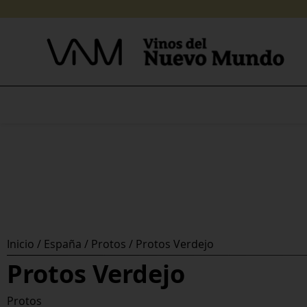
Skip
to
content
Inicio
/
España
/
Protos
/ Protos Verdejo
Protos Verdejo
Protos