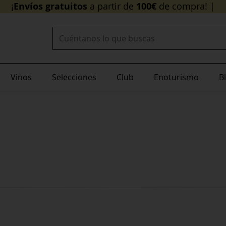
Envíos grat
¡
Buscar:
Vinos
Selecciones
Club
Enoturismo
B