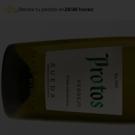
¡Recibe tu pedido en
24/48 horas
!