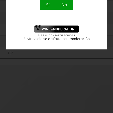
Sí
No
España
Blanco
Rueda
El vino solo se disfruta con moderación
Arroces, Marisco, Pescados
13º