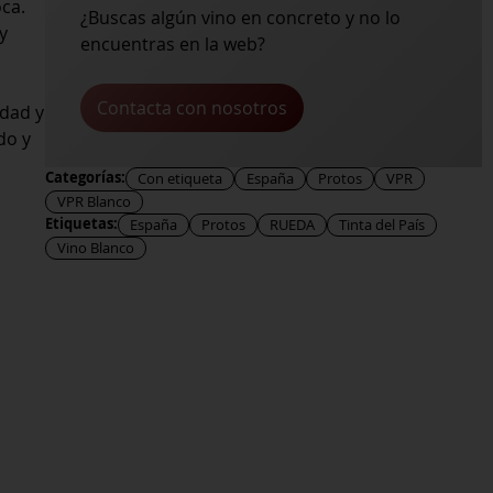
oca.
¿Buscas algún vino en concreto y no lo
y
encuentras en la web?
Contacta con nosotros
idad y
do y
Categorías:
Con etiqueta
España
Protos
VPR
VPR Blanco
Etiquetas:
España
Protos
RUEDA
Tinta del País
Vino Blanco