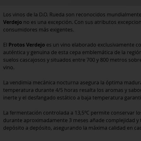
Los vinos de la D.O. Rueda son reconocidos mundialmente p
Verdejo
no es una excepción. Con sus atributos excepcional
consumidores más exigentes.
El
Protos Verdejo
es un vino elaborado exclusivamente con
auténtica y genuina de esta cepa emblemática de la regió
suelos cascajosos y situados entre 700 y 800 metros sobre 
vino.
La vendimia mecánica nocturna asegura la óptima madurac
temperatura durante 4/5 horas resalta los aromas y sabor
inerte y el desfangado estático a baja temperatura garanti
La fermentación controlada a 13,5ºC permite conservar los 
durante aproximadamente 3 meses añade complejidad y tex
depósito a depósito, asegurando la máxima calidad en cad