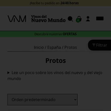
Skip
24/48 horas
¡Recibe tu pedido en
!
to
content
0
OFERTAS
Descubre nuestras
Filtrar
Inicio
/
España
/ Protos
Protos
Lee un poco sobre los vinos del nuevo y del viejo
mundo