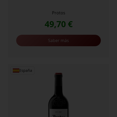
Protos
49,70
€
Saber más
España