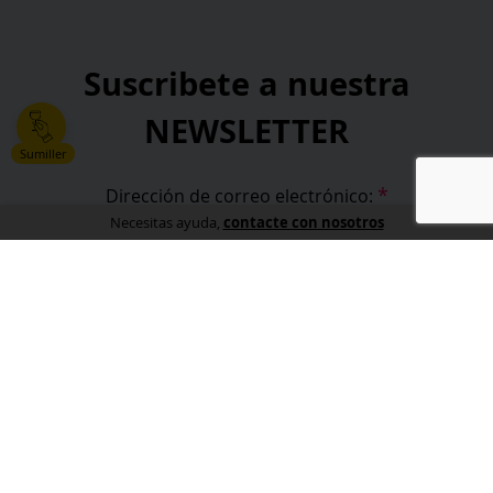
Suscribete a nuestra
NEWSLETTER
Sumiller
*
Dirección de correo electrónico:
contacte con nosotros
Necesitas ayuda,
*
He leído y acepto la
política de privacidad
.
*
campos obligatorios