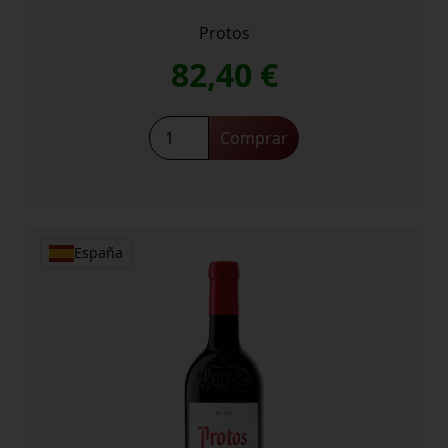
Protos
82,40
€
Protos
Comprar
Grajo
Viejo
cantidad
España