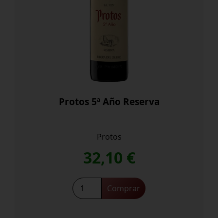
Protos 5ª Año Reserva
Protos
32,10
€
Protos
Comprar
5ª
Año