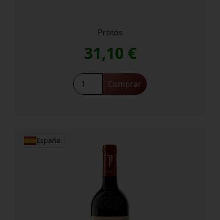
Protos
31,10
€
Protos
Comprar
27
cantidad
España