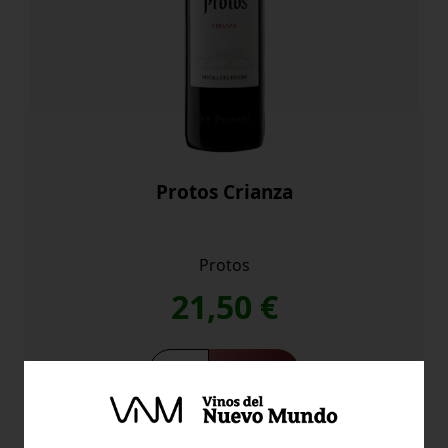
Protos Crianza
Protos
21,50
€
Protos
Comprar
Crianza
cantidad