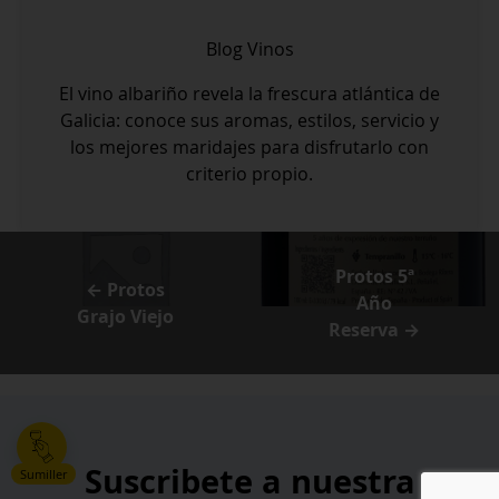
Blog
Vinos
El vino albariño revela la frescura atlántica de
Galicia: conoce sus aromas, estilos, servicio y
los mejores maridajes para disfrutarlo con
criterio propio.
Protos 5ª
← Protos
Año
Grajo Viejo
Reserva →
Suscribete a nuestra
Sumiller