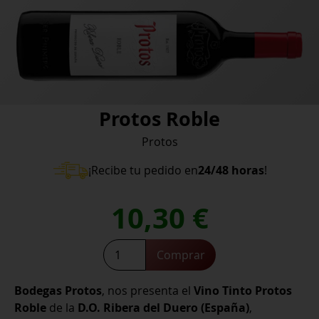
Protos Roble
Protos
¡Recibe tu pedido en
24/48 horas
!
10,30
€
Protos
Comprar
Roble
cantidad
Bodegas Protos
, nos presenta el
Vino Tinto Protos
Roble
de la
D.O. Ribera del Duero
(España)
,