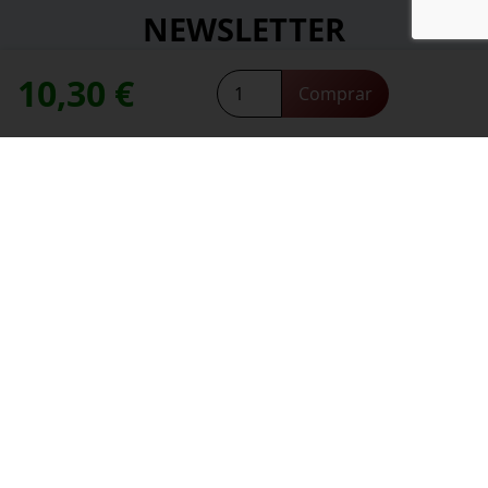
NEWSLETTER
10,30
€
Protos
*
Comprar
Dirección de correo electrónico:
Roble
contacte con nosotros
Necesitas ayuda,
cantidad
*
He leído y acepto la
política de privacidad
.
*
campos obligatorios
Información
Sobre nosotros