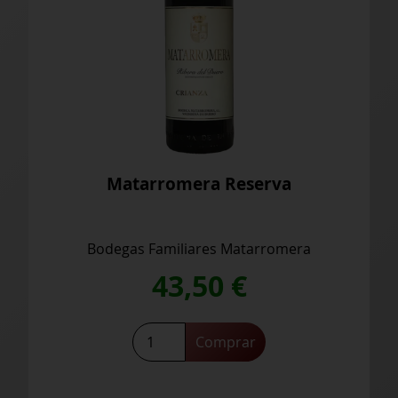
Matarromera Crianza
Bodegas Familiares Matarromera
26,90
€
Matarromera
Comprar
Crianza
cantidad