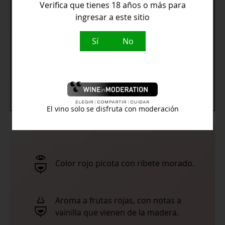
Verifica que tienes 18 años o más para
Denominación
Ribera Del Duero
ingresar a este sitio
de Origen
Sí
No
Carnes a la brasa, Cocina
Maridaje
mediterránea, Platos vegetarianos,
Queso
Graduación
13, 5º
Alcohólica
El vino solo se disfruta con moderación
Color rojo picota con ribete morado.
Aroma a frutas rojas, con notas a
vainilla que vienen de la madera.