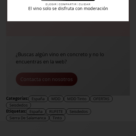
largo. Elegante. Maridaje
El vino solo se disfruta con moderación
Temperatura de servicio:
18º
¿Buscas algún vino en concreto y no lo
encuentras en la web?
Contacta con nosotros
Categorías:
España
MDD
MDD Tinto
OFERTAS
Seisdedos
Etiquetas:
España
RUFETE
Seisdedos
Sierra De Salamanca
Tinto