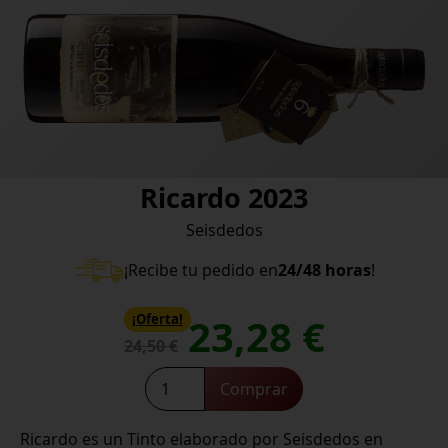
Ricardo 2023
Seisdedos
¡Recibe tu pedido en
24/48 horas
!
23,28
€
¡Oferta!
24,50
€
Ricardo
Comprar
2023
cantidad
Ricardo es un Tinto elaborado por Seisdedos en