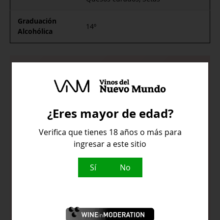
Graduación
14º
Alcohólica
Color rojo rubí con ribetes
amoratados.
¿Eres mayor de edad?
Expresión fiel de la variedad con una
Verifica que tienes 18 años o más para
explosión de aromas a frutillas de
ingresar a este sitio
monte y gominolas.
Sí
No
Ligeros tostados que quedan en
segundo plano por la imponente
presencia de fruta madura.
Sensación terciopelada, untuoso,