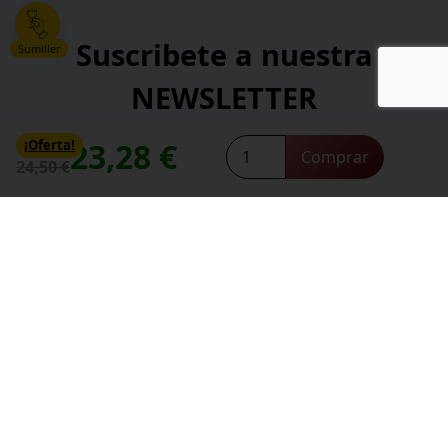
Suscribete a nuestra
Sumiller
NEWSLETTER
23,28
€
Ricardo
¡Oferta!
*
Comprar
Dirección de correo electrónico:
24,50
€
2023
contacte con nosotros
Necesitas ayuda,
cantidad
*
He leído y acepto la
política de privacidad
.
*
campos obligatorios