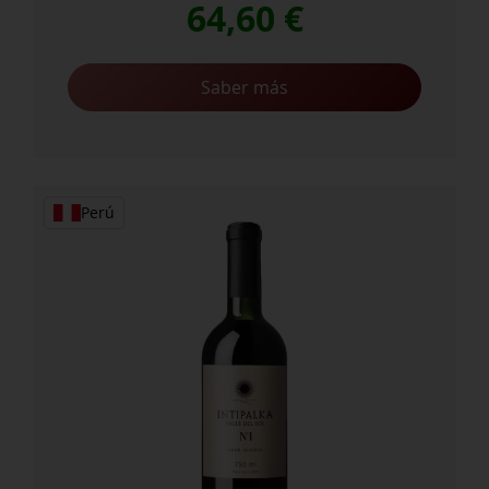
64,60
€
Saber más
Perú