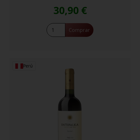
30,90
€
Bouza
Comprar
Tannat
2023
cantidad
Perú