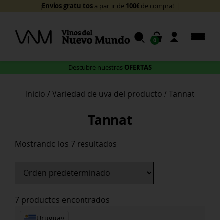
Skip
Envíos gratuit
¡
to
content
0
OFERTAS
Descubre nuestras
Inicio
/ Variedad de uva del producto / Tannat
Tannat
Mostrando los 7 resultados
7 productos encontrados
Uruguay