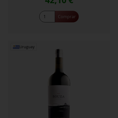
42,10
€
Tannat
Comprar
A6
Parcela
Unica
2021
cantidad
Uruguay