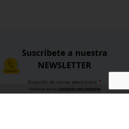
Suscribete a nuestra
NEWSLETTER
Sumiller
*
Dirección de correo electrónico:
contacte con nosotros
Necesitas ayuda,
*
He leído y acepto la
política de privacidad
.
*
campos obligatorios