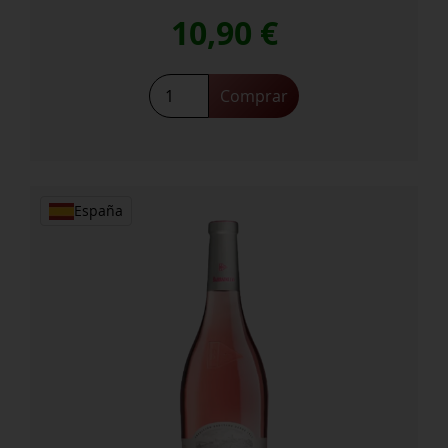
10,90
€
Alba
Comprar
Balbaína
cantidad
España