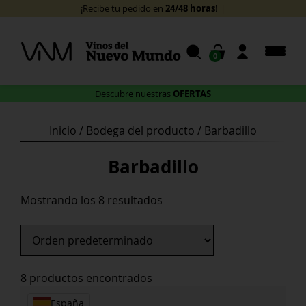
Skip
24/48 horas
¡Recibe tu pedido en
!
to
content
0
OFERTAS
Descubre nuestras
Inicio
/ Bodega del producto / Barbadillo
Barbadillo
Mostrando los 8 resultados
8 productos encontrados
España