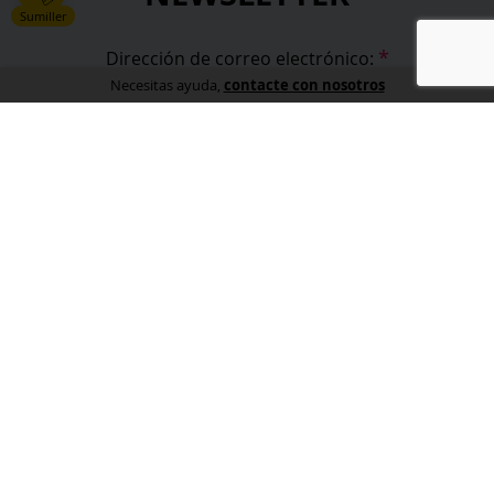
Sumiller
*
Dirección de correo electrónico:
contacte con nosotros
Necesitas ayuda,
*
He leído y acepto la
política de privacidad
.
*
campos obligatorios
Información
Sobre nosotros
Profesionales
Club de Vinos del Nuevo Mundo