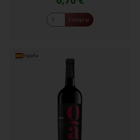
6,70
€
Frizzante
Comprar
Barbadillo
Vi
Cool
cantidad
España