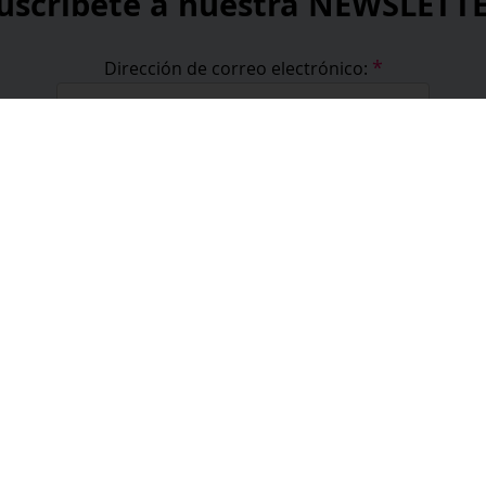
uscribete a nuestra NEWSLETT
*
Dirección de correo electrónico:
*
He leído y acepto la
política de privacidad
.
*
campos obligatorios
formación
bre nosotros
fesionales