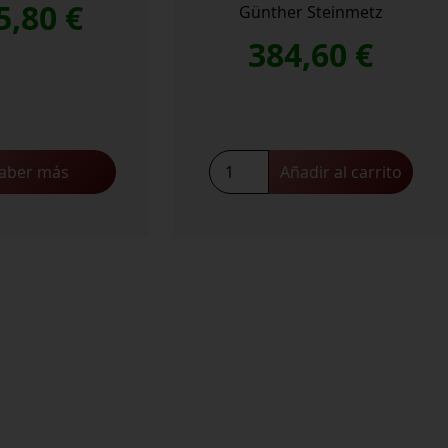
5,80
€
Günther Steinmetz
384,60
€
Trockenbeerenauslese
aber más
Añadir al carrito
2000
cantidad