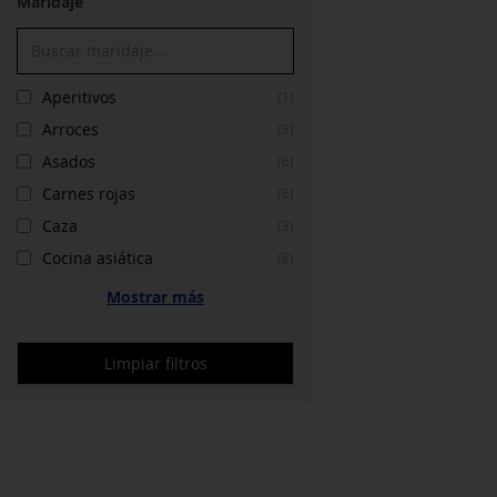
Maridaje
Aperitivos
(1)
Arroces
(8)
Asados
(6)
Carnes rojas
(6)
Caza
(3)
Cocina asiática
(8)
Mostrar más
Limpiar filtros