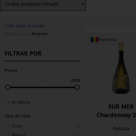
←
Ver toda la tienda
Nuevos
Filtrando en:
Rumanía
FILTRAR POR
Precio
385€
–
En oferta
SUR MER
Chardonnay 2
Tipo de vino
Tinto
(6)
Rasova
Blanco
(17)