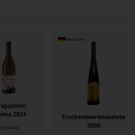
Alemania
apsathiri
uma 2024
Trockenbeerenauslese
2000
Lyrarakis