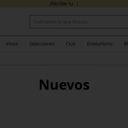
24/48 horas
¡Recibe tu pedido en
Buscar:
Vinos
Selecciones
Club
Enoturismo
B
Nuevos