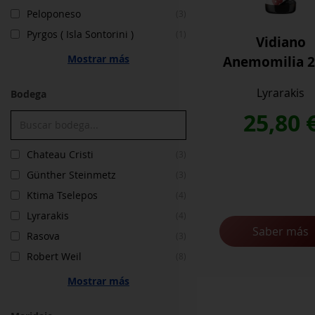
Peloponeso
(3)
Pyrgos ( Isla Sontorini )
(1)
Vidiano
Anemomilia 
Mostrar más
Lyrarakis
Bodega
25,80
Chateau Cristi
(3)
Günther Steinmetz
(3)
Ktima Tselepos
(4)
Lyrarakis
(4)
Saber más
Rasova
(3)
Robert Weil
(8)
Mostrar más