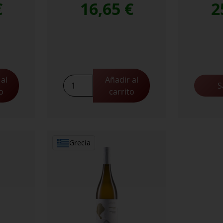
€
16,65
€
2
al
Añadir al
SUR
S
o
carrito
MER
ROSE
2022
cantidad
Grecia