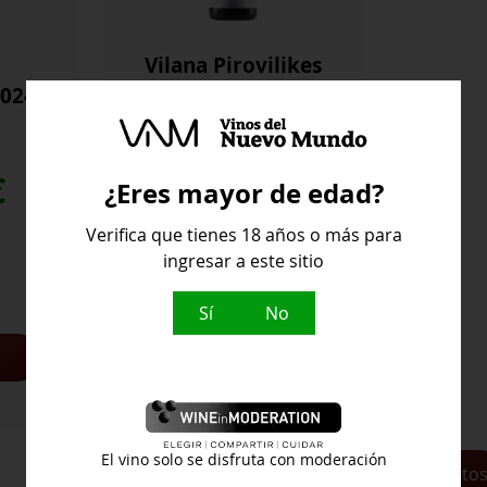
Vilana Pirovilikes
2024
2024
Lyrarakis
€
25,80
€
¿Eres mayor de edad?
Verifica que tienes 18 años o más para
ingresar a este sitio
Sí
No
Añadir al
Vilana
carrito
Pirovilikes
2024
cantidad
El vino solo se disfruta con moderación
Cargar más producto