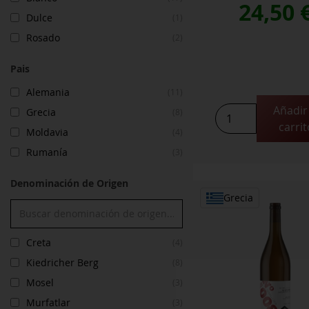
24,50
Dulce
(1)
Rosado
(2)
Pais
Alemania
(11)
Añadir 
SUR
Grecia
(8)
carrit
MER
Moldavia
(4)
Chardonnay
Rumanía
(3)
2022
cantidad
Denominación de Origen
Grecia
Creta
(4)
Kiedricher Berg
(8)
Mosel
(3)
Murfatlar
(3)