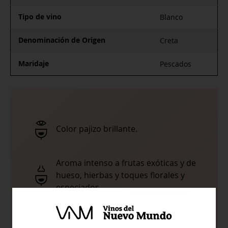
Tipo de vino
Blanco
Denominación de Origen
Creta
Maridaje
Pescados
Color pajizo brillante.
Aroma intenso a frutas exóticas y de
hueso, hierbas y toques florales y
especiados.
Paladar es fresco y mineral, con una
sensación en boca afrutada y