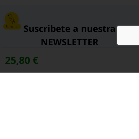
Suscribete a nuestra
Sumiller
NEWSLETTER
25,80
€
*
Dirección de correo electrónico:
contacte con nosotros
Necesitas ayuda,
*
He leído y acepto la
política de privacidad
.
*
campos obligatorios