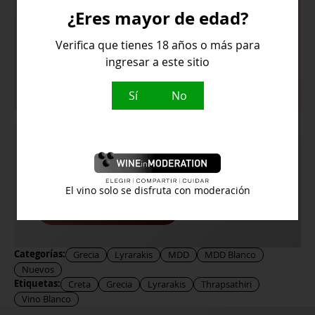
cremosa, un agradable retrogusto
¿Eres mayor de edad?
aromático y una buena persistencia.
Verifica que tienes 18 años o más para
Temperatura de servicio:
10ºC - 12ºC
ingresar a este sitio
Sí
No
¿Buscas algún vino en concreto y no lo
encuentras en la web?
El vino solo se disfruta con moderación
Contacta con nosotros
Categorías:
Grecia
Lyrarakis
MDD
MDD Blanco
Nuevos
Etiquetas:
Creta
Grecia
Lyrarakis
Thrapsathiri
Vino Blanco