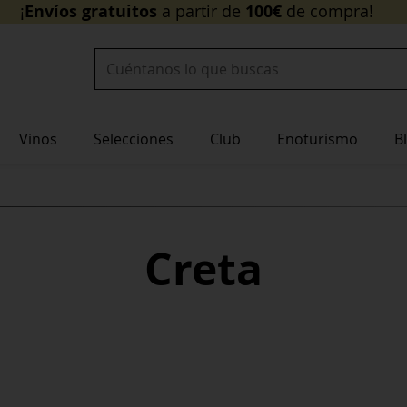
Envíos gratuitos
100€
¡
a partir de
Buscar:
Vinos
Selecciones
Club
Enoturismo
B
Creta