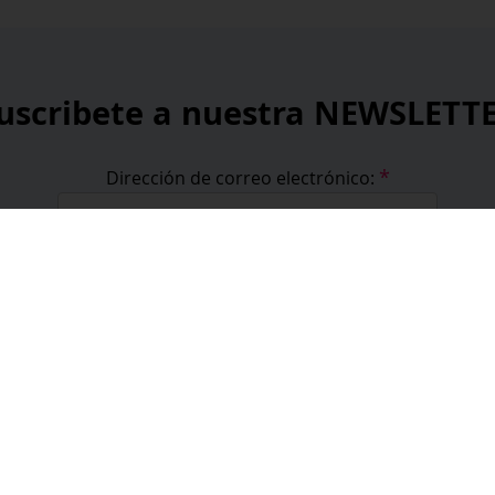
uscribete a nuestra NEWSLETT
*
Dirección de correo electrónico:
*
He leído y acepto la
política de privacidad
.
*
campos obligatorios