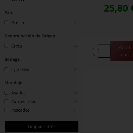
25,80
Pais
Grecia
(4)
Denominación de Origen
Creta
(4)
Añadir
Mandilari
carri
Plakoura
Bodega
2020
cantidad
Lyrarakis
(4)
Maridaje
Asados
(1)
Carnes rojas
(1)
Pescados
(3)
Limpiar filtros