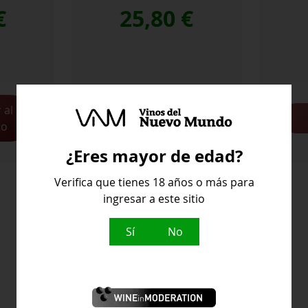
€
25,80
€
 al
Saber más
to
¿Eres mayor de edad?
Verifica que tienes 18 años o más para
ingresar a este sitio
Sí
No