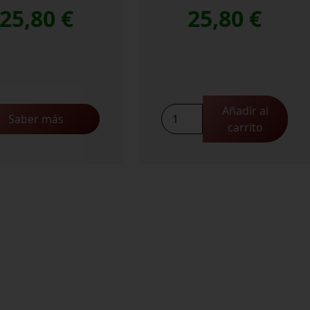
25,80
€
25,80
€
Añadir al
Vilana
Saber más
carrito
Pirovilikes
2024
cantidad