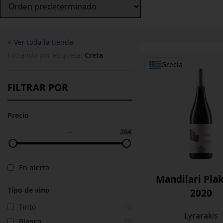
←
Ver toda la tienda
Creta
Filtrando por etiqueta:
Grecia
FILTRAR POR
Precio
26€
–
En oferta
Mandilari Pla
Tipo de vino
2020
Tinto
(1)
Lyrarakis
Blanco
(3)