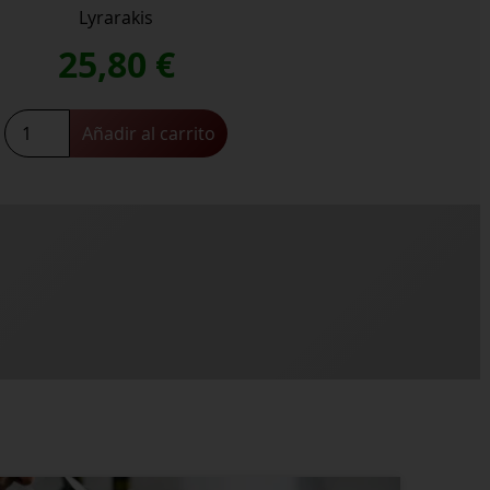
Lyrarakis
25,80
€
Mandilari
Añadir al carrito
Plakoura
2020
cantidad