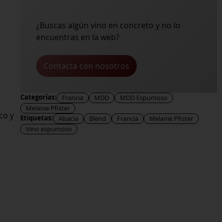
¿Buscas algún vino en concreto y no lo
encuentras en la web?
Contacta con nosotros
Categorías:
Francia
MDD
MDD Espumoso
Melanie Pfister
co y
Etiquetas:
Alsacia
Blend
Francia
Melanie Pfister
Vino espumoso