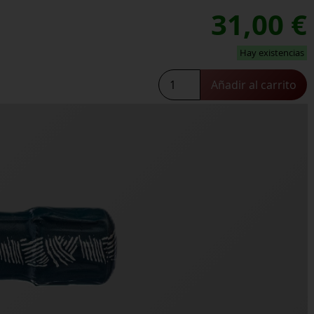
31,00
€
Hay existencias
Breit
Añadir al carrito
Cremant
Extra
BRUT
cantidad