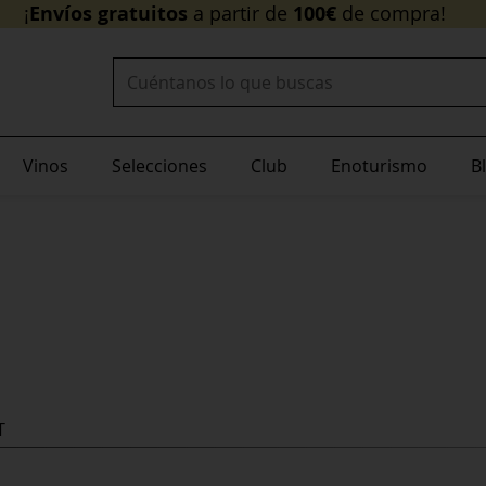
Envíos gratuitos
¡
Buscar:
Vinos
Selecciones
Club
Enoturismo
B
T