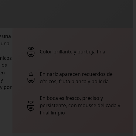
y una
 una
n
Color brillante y burbuja fina
micos
y de
ien
En nariz aparecen recuerdos de
ay
cítricos, fruta blanca y bollería
 y por
En boca es fresco, preciso y
persistente, con mousse delicada y
final limpio