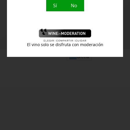
Sí
No
Otros vinos de
MDD
El vino solo se disfruta con moderación
Grecia