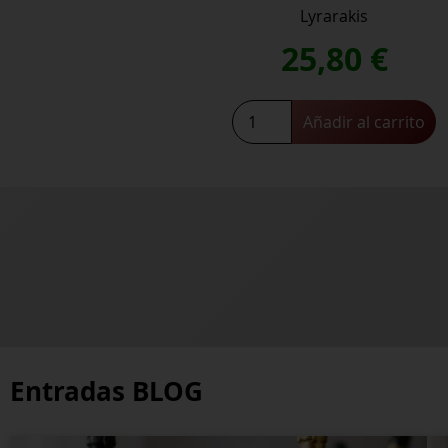
Lyrarakis
25,80
€
Vilana
Añadir al carrito
Pirovilikes
2024
cantidad
Entradas BLOG