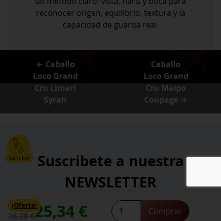
un método claro: vista, nariz y boca para
reconocer origen, equilibrio, textura y la
capacidad de guarda real.
← Caballo
Caballo
Loco Grand
Loco Grand
Cru Limarí
Cru Maipo
Syrah
Coupage →
Suscribete a nuestra
Sumiller
NEWSLETTER
25,34
€
Caballo
¡Oferta!
*
Comprar
Dirección de correo electrónico:
36,20
€
Loco