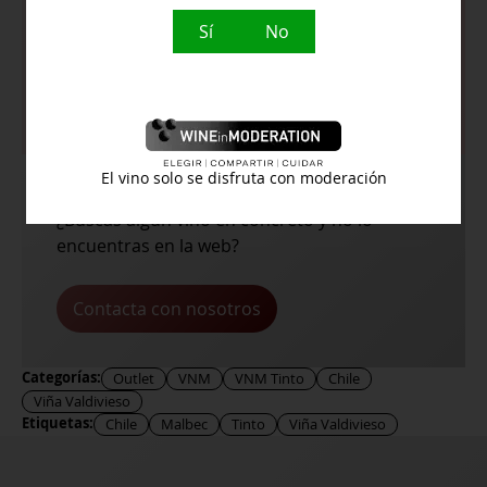
En boca muestra buena estructura,
es un vino redondo, de buen
Sí
No
volumen y acidez vertical. Se destaca
por su balance y equilibrio
El vino solo se disfruta con moderación
¿Buscas algún vino en concreto y no lo
encuentras en la web?
Contacta con nosotros
Categorías:
Outlet
VNM
VNM Tinto
Chile
Viña Valdivieso
Etiquetas:
Chile
Malbec
Tinto
Viña Valdivieso