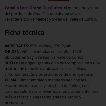
Grand
Caballo Loco Grand Cru Curicó
, el quinto integrante
Cru
del portfolio de
Gran Cur
, que demuestra lo
Curicó
caracterísitco de Malbec y Syrah del Valle de Curicó.
Malbec
cantidad
Ficha técnica
VARIEDADES:
85% Malbec, 15% Syrah.
ORIGEN:
Viñas plantadas en los años 1920’s,
ubicadas en Sagrada Familia, valle de Curicó.
SUELO:
De origen granítico en descomposición y una
mixtura de depósitos coluviales de las colinas
circundantes . Suelos profundos de drenaje libre.
CLIMA:
Clima templado mediterráneo con las
estaciones marcadas y muy bien definidas, con
veranos calurosos e inviernos moderadamente fríos,
más las transiciones templadas de otoño y
primavera.