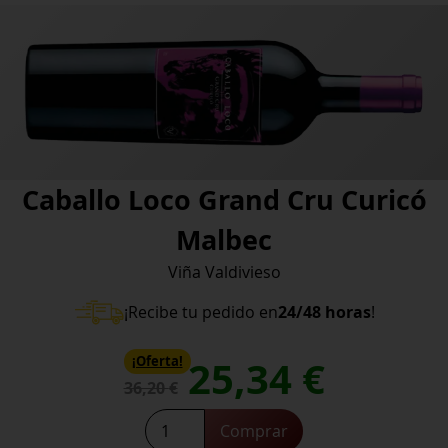
Caballo Loco Grand Cru Curicó
Malbec
Viña Valdivieso
¡Recibe tu pedido en
24/48 horas
!
25,34
€
¡Oferta!
36,20
€
Caballo
Comprar
Loco