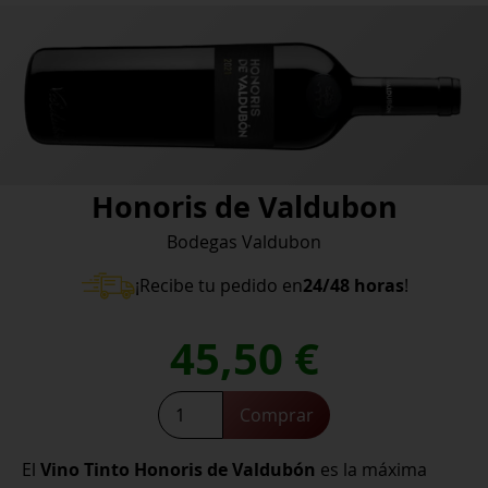
Honoris de Valdubon
Bodegas Valdubon
¡Recibe tu pedido en
24/48 horas
!
45,50
€
Honoris
Comprar
de
Valdubon
El
Vino Tinto Honoris de Valdubón
es la máxima
cantidad