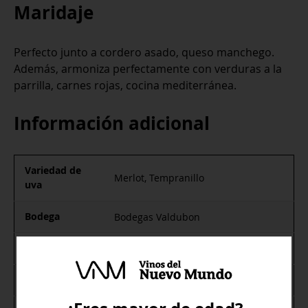
Maridaje
Perfecto junto a cordero asado, queso manchego.
Además, armoniza perfectamente con verduras a la
parrilla, carnes rojas, cocina mediterránea.
Información adicional
Variedad de
Merlot, Tempranillo
uva
Bodega
Bodegas Valdubon
Pais
España
Tipo de vino
Tinto