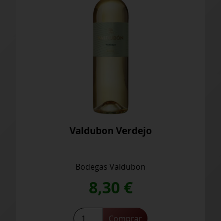
Valdubon Reserva
Bodegas Valdubon
27,70
€
Saber más