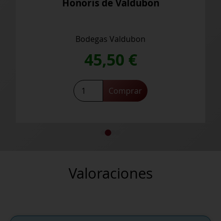
Valdubon
Valdubon Reserv
ldubon
Bodegas Valdubon
0
€
27,70
€
mprar
Saber más
Valoraciones