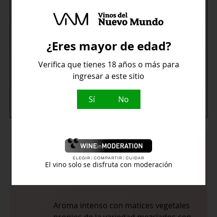
Tipo de vino
Blanco
Denominación
Rueda
de Origen
¿Eres mayor de edad?
Aperitivos, Arroces, Carne blanca,
Verifica que tienes 18 años o más para
Maridaje
Pescados blancos
ingresar a este sitio
Graduación
Sí
No
13º
Alcohólica
Se presenta limpio, brillante, de color
El vino solo se disfruta con moderación
amarillo claro con destellos
verdosos.
Aroma intenso con matices vegetales
propios de la variedad mezclados con