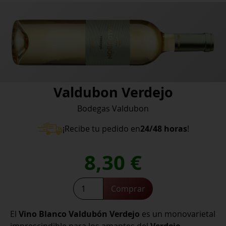
Valdubon Verdejo
Bodegas Valdubon
¡Recibe tu pedido en
24/48 horas
!
8,30
€
Valdubon
Comprar
Verdejo
cantidad
El
Vino Blanco Valdubón Verdejo
es un monovarietal