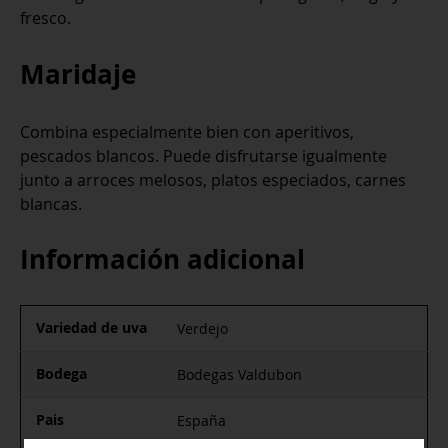
fresco.
Maridaje
Combina especialmente bien con aperitivos,
pescados blancos. Puede disfrutarse igualmente
junto a arroces melosos, platos especiados, carnes
blancas.
Información adicional
Variedad de uva
Verdejo
Bodega
Bodegas Valdubon
Pais
España