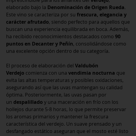
imprescindible para los amantes del
Verdejo
,
elaborado bajo la
Denominación de Origen Rueda
.
Este vino se caracteriza por su
frescura, elegancia y
carácter afrutado
, siendo perfecto para aquellos que
buscan una experiencia equilibrada en boca. Además,
ha recibido reconocimientos destacados como
90
puntos en Decanter y Peñín
, consolidándose como
una excelente opción dentro de su categoría.
El proceso de elaboración del
Valdubón
Verdejo
comienza con una
vendimia nocturna
que
evita las altas temperaturas y posibles oxidaciones,
asegurando así que las uvas mantengan su calidad
óptima. Posteriormente, las uvas pasan por
un
despalillado
y una maceración en frío con los
hollejos durante 5-8 horas, lo que permite preservar
los aromas primarios y mantener la frescura
característica del verdejo. Un suave prensado y un
desfangado estático aseguran que el mosto esté listo