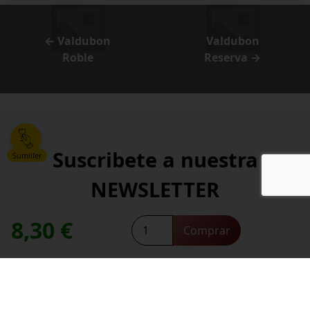
← Valdubon
Valdubon
Roble
Reserva →
Suscribete a nuestra
Sumiller
NEWSLETTER
8,30
€
Valdubon
*
Comprar
Dirección de correo electrónico:
Verdejo
contacte con nosotros
Necesitas ayuda,
cantidad
*
He leído y acepto la
política de privacidad
.