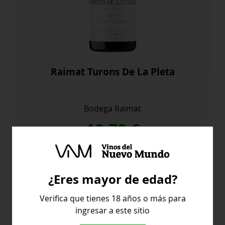
Raimat Turons De La Pleta
Bodega Raimat
18,70
€
Raimat
Comprar
Turons
¿Eres mayor de edad?
De
La
Verifica que tienes 18 años o más para
Pleta
ingresar a este sitio
cantidad
España