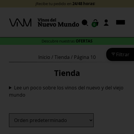
Skip
24/48 horas
¡Recibe tu pedido en
!
to
content
0
OFERTAS
Descubre nuestras
Filtrar
Inicio
/
Tienda
/ Página 10
Tienda
Lee un poco sobre los vinos del nuevo y del viejo
mundo