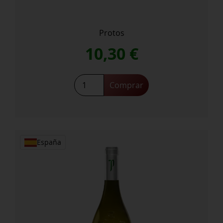
Protos
10,30
€
Protos
Comprar
Roble
cantidad
España