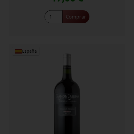
Ramon
Comprar
Bilbao
Edición
Limitada
Lias
cantidad
España