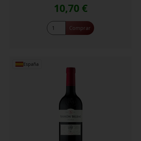
10,70
€
Ramón
Comprar
Bilbao
Crianza
cantidad
España