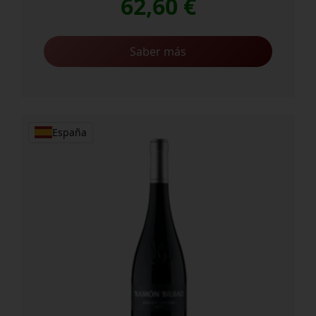
62,60
€
Saber más
España