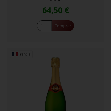
64,50
€
CLOS
Comprar
Saint
Landelin
Riesling
GC
Vorbourg
Francia
2019
cantidad