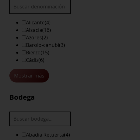
Alicante
(4)
Alsacia
(16)
Azores
(2)
Barolo-canubi
(3)
Bierzo
(15)
Cádiz
(6)
Mostrar más
Bodega
Abadia Retuerta
(4)