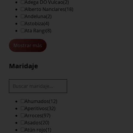
Adega DO Vulcao
(2)
Alberto Nanclares
(18)
Andeluna
(2)
Astobiza
(4)
Ata Rangi
(8)
Mostrar más
Maridaje
Ahumados
(12)
Aperitivos
(32)
Arroces
(97)
Asados
(20)
Atún rojo
(1)