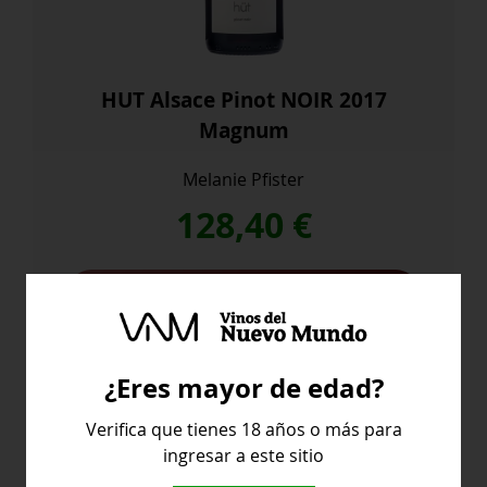
HUT Alsace Pinot NOIR 2017
Magnum
Melanie Pfister
128,40
€
Saber más
¿Eres mayor de edad?
Francia
Verifica que tienes 18 años o más para
ingresar a este sitio