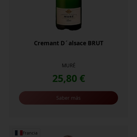
Cremant D´alsace BRUT
MURÉ
25,80
€
Saber más
Francia