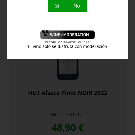
Sí
No
El vino solo se disfruta con moderación
HUT Alsace Pinot NOIR 2022
Melanie Pfister
48,90
€