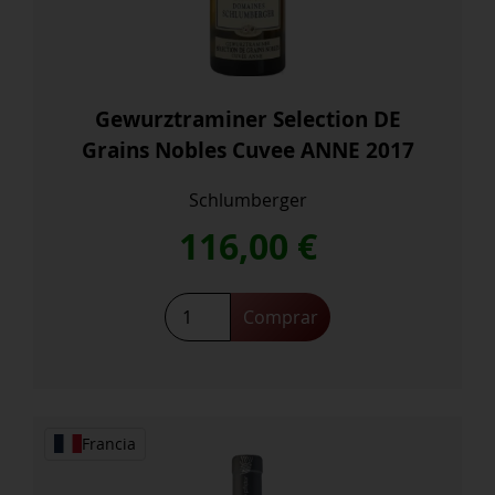
Gewurztraminer Selection DE
Grains Nobles Cuvee ANNE 2017
Schlumberger
116,00
€
Gewurztraminer
Comprar
Selection
DE
Grains
Nobles
Cuvee
Francia
ANNE
2017