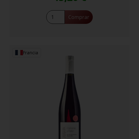
Grand
Comprar
CRU
Engelberg
Riesling
2021
cantidad
Francia