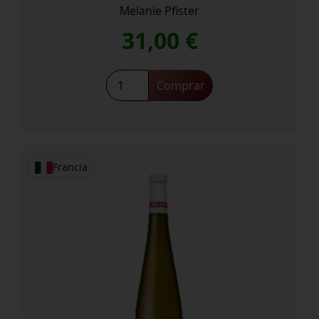
Melanie Pfister
31,00
€
Breit
Comprar
Cremant
Extra
BRUT
cantidad
Francia