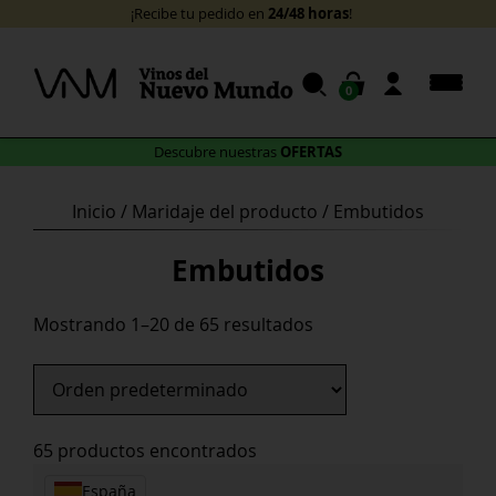
Skip
24/48 horas
¡Recibe tu pedido en
!
to
content
0
OFERTAS
Descubre nuestras
Inicio
/ Maridaje del producto / Embutidos
Embutidos
Mostrando 1–20 de 65 resultados
65 productos encontrados
España