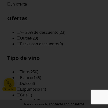
En oferta
Ofertas
>= 20% de descuento
(23)
Outlet
(23)
Packs con descuento
(9)
Tipo de vino
Tinto
(250)
Blanco
(145)
Dulce
(3)
Espumoso
(14)
Sumiller
Gris
(1)
Rosado
(12)
contacte con nosotros
Necesitas ayuda,