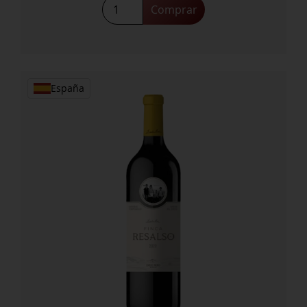
Emilio
Comprar
Moro
cantidad
España