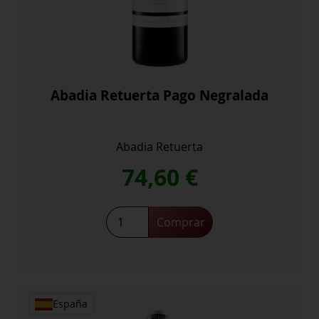
Abadia Retuerta Pago Negralada
Abadia Retuerta
74,60
€
Abadia
Comprar
Retuerta
Pago
Negralada
cantidad
España