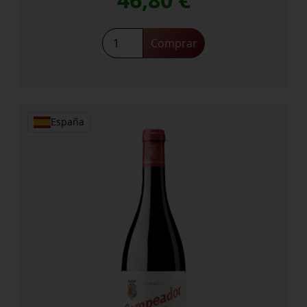
46,80
€
Attis
Comprar
Embaixador
cantidad
España