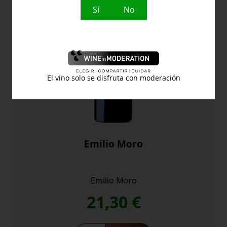
Sí
No
El vino solo se disfruta con moderación
Emilio Moro
Emilio Moro
21,30
€