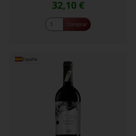
32,10
€
Astobiza
Comprar
Malkoa
Rosé
2023
cantidad
España