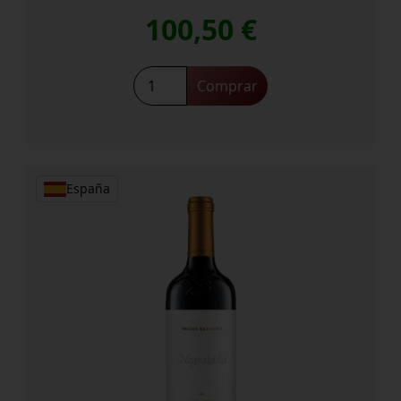
100,50
€
Abadía
Comprar
Retuerta
Pago
Garduña
cantidad
España