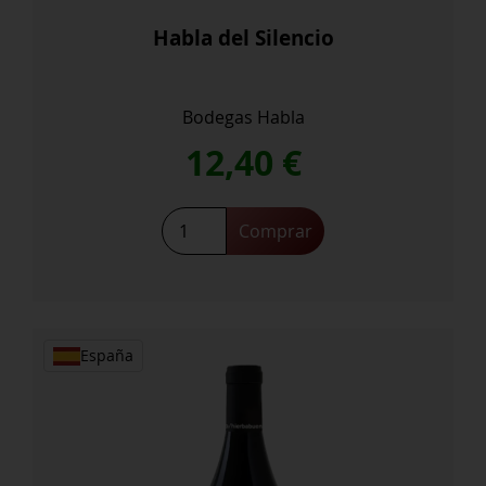
Habla del Silencio
Bodegas Habla
12,40
€
Habla
Comprar
del
Silencio
cantidad
España