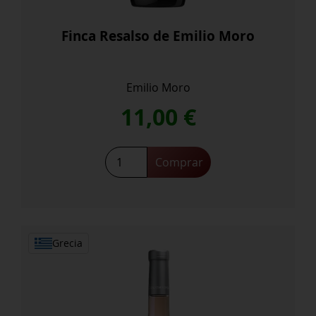
Finca Resalso de Emilio Moro
Emilio Moro
11,00
€
Finca
Comprar
Resalso
de
Emilio
Moro
cantidad
Grecia