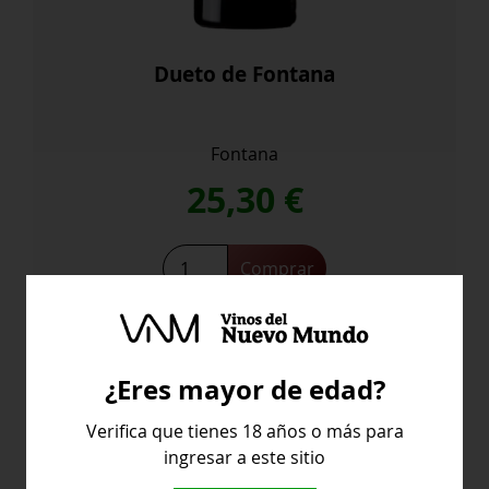
Dueto de Fontana
Fontana
25,30
€
Dueto
Comprar
de
Fontana
cantidad
¿Eres mayor de edad?
España
Verifica que tienes 18 años o más para
ingresar a este sitio