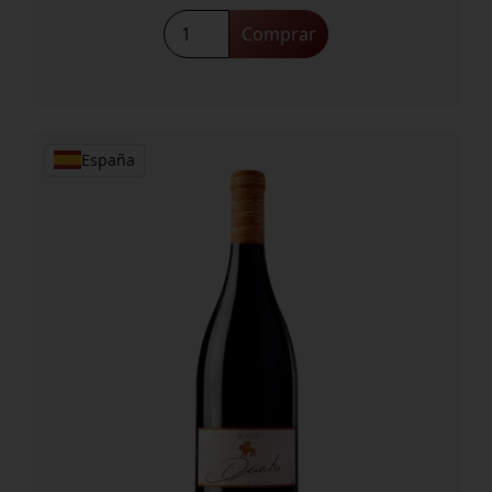
Clos
Comprar
Alkio
Fam
de
Vida
Garnacha
España
Blanca
cantidad