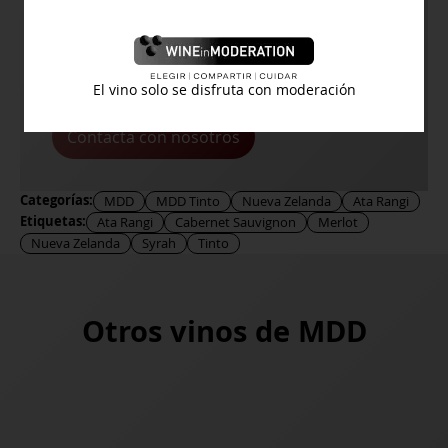
¿Buscas algún vino en concreto y no lo
encuentras en la web?
El vino solo se disfruta con moderación
Contacta con nosotros
Categorías:
MDD
MDD Tinto
Nueva Zelanda
Ata Rangi
Etiquetas:
Ata Rangi
Cabernet Sauvignon
Merlot
Nueva Zelanda
Syrah
Tinto
Otros vinos de
MDD