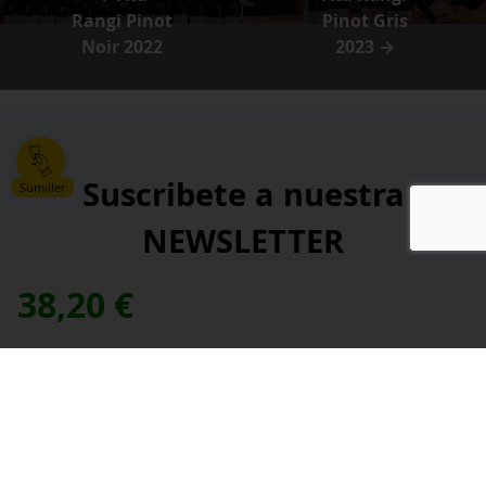
Rangi Pinot
Pinot Gris
Noir 2022
2023 →
Suscribete a nuestra
Sumiller
NEWSLETTER
38,20
€
*
Dirección de correo electrónico:
contacte con nosotros
Necesitas ayuda,
*
He leído y acepto la
política de privacidad
.
*
campos obligatorios