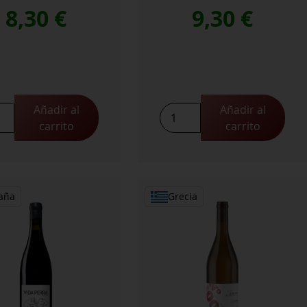
8,30
€
9,30
€
Añadir al
Añadir al
ubon
Valdubon
carrito
carrito
ejo
Verdejo
idad
Roble
cantidad
aña
Grecia