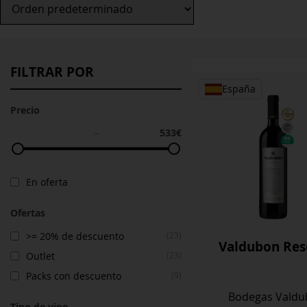
FILTRAR POR
España
Precio
533€
–
En oferta
Ofertas
>= 20% de descuento
(23)
Valdubon Res
Outlet
(23)
Packs con descuento
(9)
Bodegas Valdu
Tipo de vino