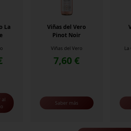
o La
Viñas del Vero
e
Pinot Noir
ro
Viñas del Vero
La
€
7,60
€
 al
Saber más
to