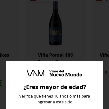
likes
Viña Pomal 106
Viñ
Barrica Reserva
Bodegas Bilbaínas
Bo
€
18,30
€
¿Eres mayor de edad?
Verifica que tienes 18 años o más para
ingresar a este sitio