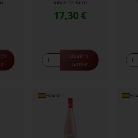
ro
Viñas del Vero
€
17,30
€
 al
Añadir al
Viña
to
carrito
del
Vero
Gewü
cant
España
Esp