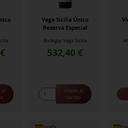
Unico
Vega Sicilia Único
Vi
Reserva Especial
ilia
Bodegas Vega Sicilia
A
0
€
532,40
€
 al
Añadir al
to
carrito
España
Esp