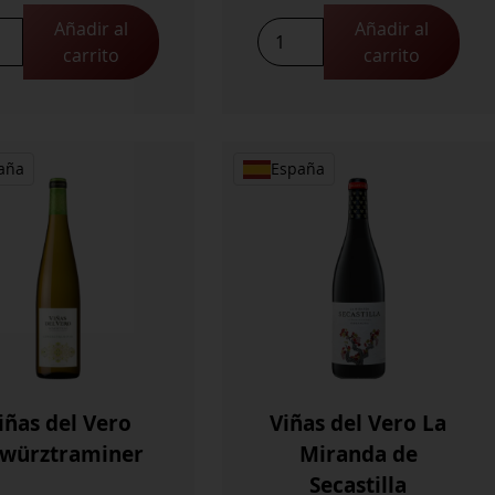
Añadir al
Añadir al
Viña
carrito
carrito
l
Pomal
za
Reserva
idad
cantidad
aña
España
iñas del Vero
Viñas del Vero La
würztraminer
Miranda de
Secastilla