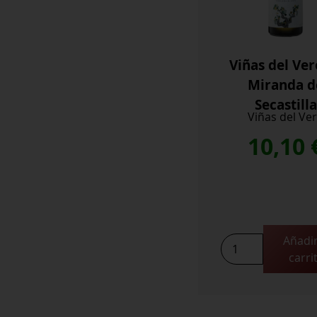
Viñas del Ver
Miranda d
Secastilla
Viñas del Ve
10,10
Añadir
Viñas
carri
del
Vero
La
Miranda