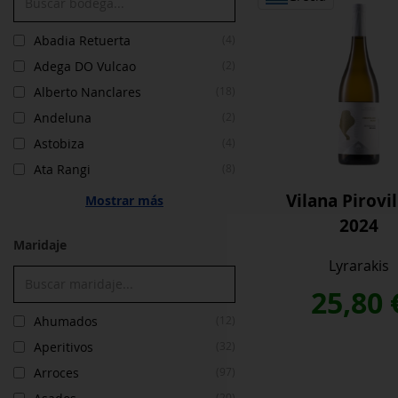
Abadia Retuerta
(4)
Adega DO Vulcao
(2)
Alberto Nanclares
(18)
Andeluna
(2)
Astobiza
(4)
Ata Rangi
(8)
Vilana Pirovi
Mostrar más
2024
Maridaje
Lyrarakis
25,80
Ahumados
(12)
Aperitivos
(32)
Arroces
(97)
(20)