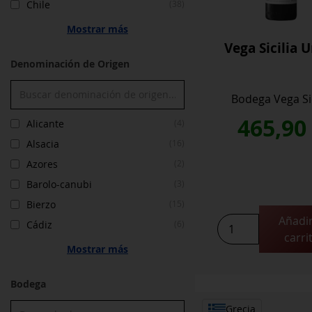
Chile
(38)
Mostrar más
Vega Sicilia 
Denominación de Origen
Bodega Vega Sic
465,9
Alicante
(4)
Alsacia
(16)
Azores
(2)
Barolo-canubi
(3)
Bierzo
(15)
Añadir
Vega
Cádiz
(6)
carri
Sicilia
Mostrar más
Unico
cantidad
Bodega
Grecia