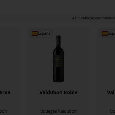
431 productos encontrados
España
Esp
erva
Valdubon Roble
Val
bon
Bodegas Valdubon
Bo