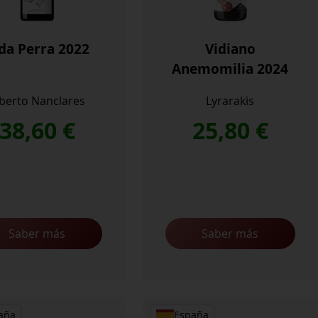
da Perra 2022
Vidiano
Anemomilia 2024
lberto Nanclares
Lyrarakis
38,60
€
25,80
€
Saber más
Saber más
aña
España