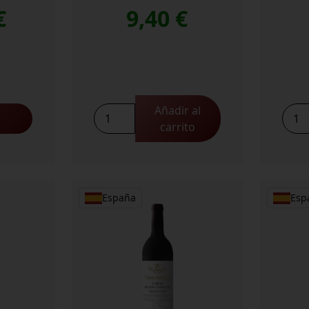
€
9,40
€
Añadir al
Valdubon
Vald
carrito
Roble
Verd
cantidad
cant
España
Esp