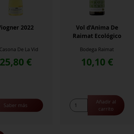
Viogner 2022
Vol d’Anima De
Raimat Ecológico
 Casona De La Vid
Bodega Raimat
25,80
€
10,10
€
Añadir al
Vol
Saber más
carrito
d'Anima
De
Raimat
Ecológico