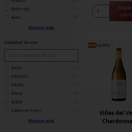
Asados
Añadir
Vilana
Atún rojo
(1)
carri
Pirovilikes
Aves
(8)
2024
Mostrar más
cantidad
Variedad de uva
España
Airén
(1)
Albariño
(21)
Albillo
(1)
Blend
(10)
Bobal
(2)
Cabernet Franc
(11)
Viñas del V
Chardonn
Mostrar más