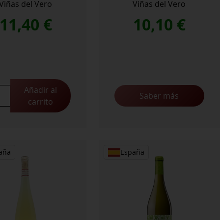
Viñas del Vero
Viñas del Vero
11,40
€
10,10
€
Añadir al
s
Saber más
carrito
rztraminer
idad
aña
España