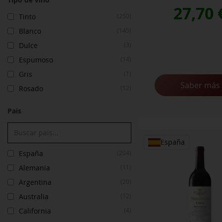
27,70
Tinto
(250)
Blanco
(145)
Dulce
(3)
Espumoso
(14)
Gris
(1)
Saber más
Rosado
(12)
Pais
España
España
(204)
Alemania
(11)
Argentina
(20)
Australia
(12)
California
(4)