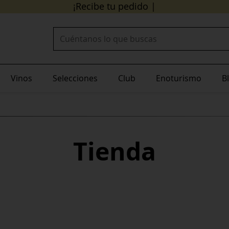
24/48 horas
¡Recibe tu pedido en
!
Buscar:
Vinos
Selecciones
Club
Enoturismo
B
Tienda