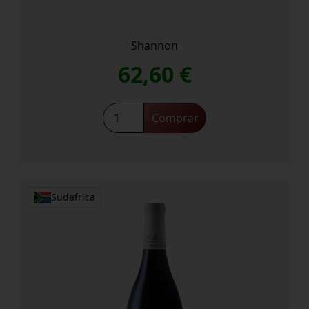
Shannon
62,60
€
Mount
Comprar
Bullet
Merlot
2020
cantidad
Sudafrica