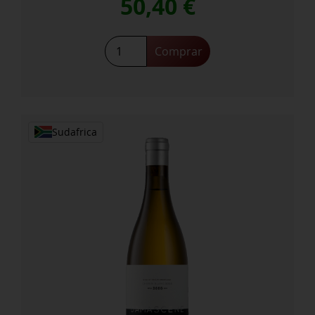
50,40
€
Stellenbosch
Comprar
Syrah
2023
cantidad
Sudafrica