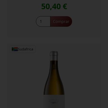
50,40
€
Stellenbosch
Comprar
Cabernet
Franc
2023
cantidad
Sudafrica