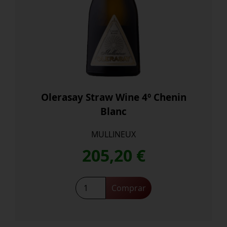
Olerasay Straw Wine 4º Chenin
Blanc
MULLINEUX
205,20
€
Olerasay
Comprar
Straw
Wine
4º