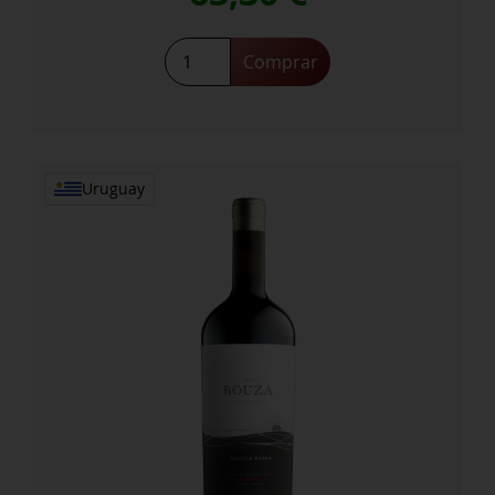
Swartland
Comprar
Syrah
2023
cantidad
Uruguay