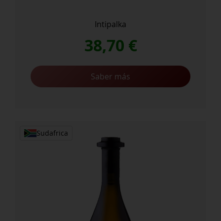
Intipalka
38,70
€
Saber más
Sudafrica