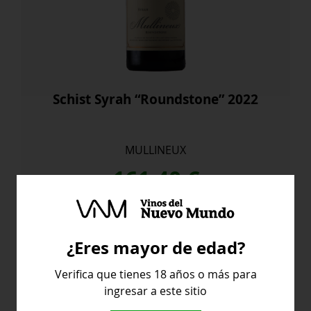
Schist Syrah “Roundstone” 2022
MULLINEUX
161,40
€
Schist
Comprar
Syrah
¿Eres mayor de edad?
“Roundstone”
2022
Verifica que tienes 18 años o más para
cantidad
ingresar a este sitio
Sudafrica