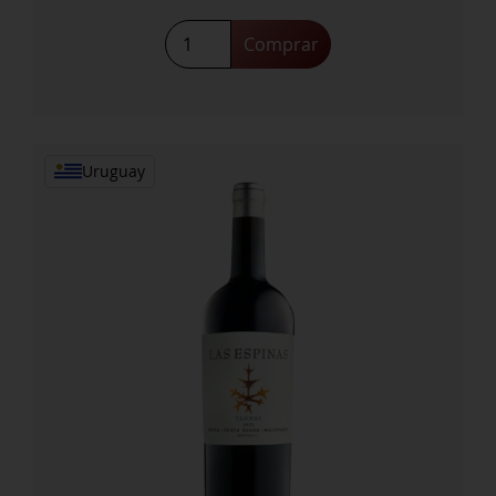
Tannat
Comprar
B6
Parcela
Unica
2020
cantidad
Uruguay