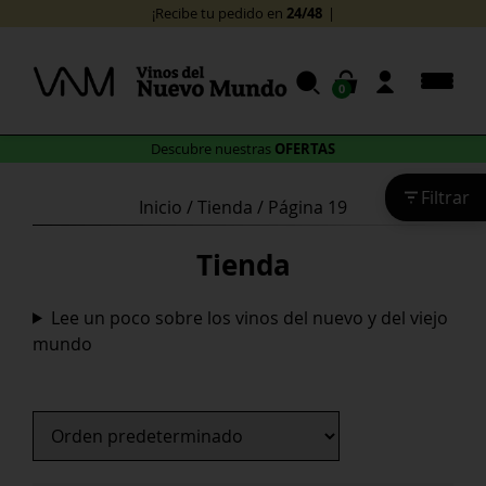
Skip
24/48 horas
¡Recibe tu pedido en
!
to
content
0
OFERTAS
Descubre nuestras
Filtrar
Inicio
/
Tienda
/ Página 19
Tienda
Lee un poco sobre los vinos del nuevo y del viejo
mundo