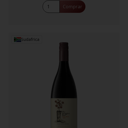
The
Comprar
Smuggler's
Boot
Chardonnay
2023
cantidad
Sudafrica