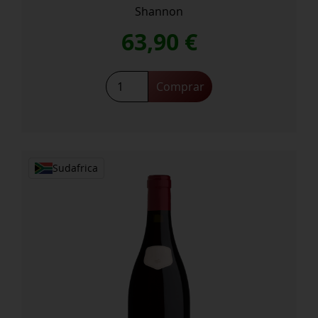
Shannon
63,90
€
Rockn
Comprar
Rolla
Pinot
Noir
2019
cantidad
Sudafrica