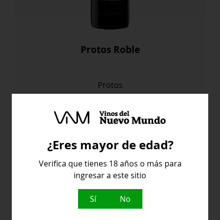
Protos Roble
Protos
10,30
€
Protos
Comprar
¿Eres mayor de edad?
Roble
cantidad
Verifica que tienes 18 años o más para
ingresar a este sitio
España
Sí
No