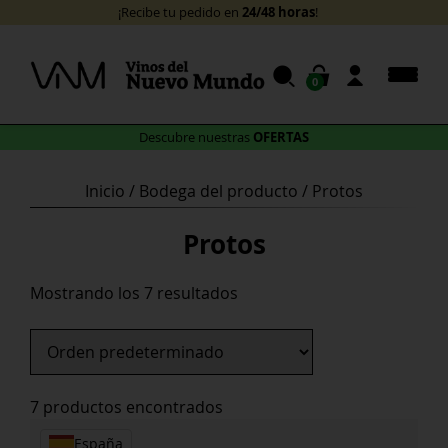
Skip
24/48 horas
¡Recibe tu pedido en
!
to
content
0
OFERTAS
Descubre nuestras
Inicio
/ Bodega del producto / Protos
Protos
Mostrando los 7 resultados
7 productos encontrados
España