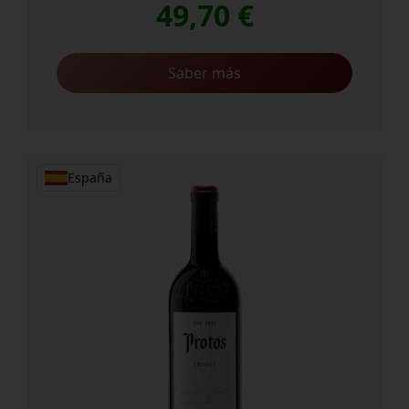
49,70
€
Saber más
España