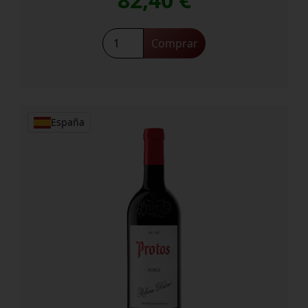
82,40
€
Protos
Comprar
Grajo
Viejo
cantidad
España