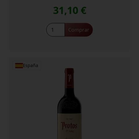
31,10
€
Protos
Comprar
27
cantidad
España