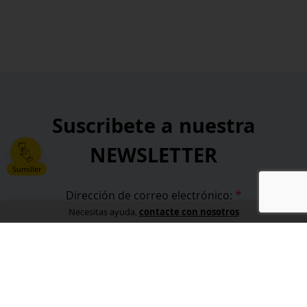
Suscribete a nuestra
NEWSLETTER
Sumiller
*
Dirección de correo electrónico:
contacte con nosotros
Necesitas ayuda,
*
He leído y acepto la
política de privacidad
.
*
campos obligatorios