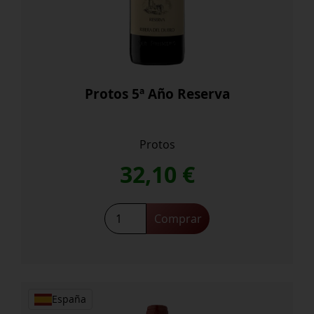
Protos 5ª Año Reserva
Protos
32,10
€
Protos
Comprar
5ª
Año
Reserva
cantidad
España