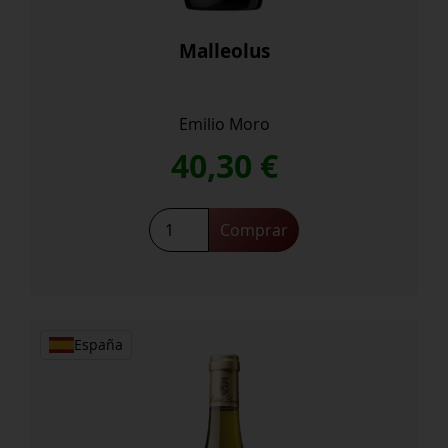
Malleolus
Emilio Moro
40,30
€
Malleolus
Comprar
cantidad
España