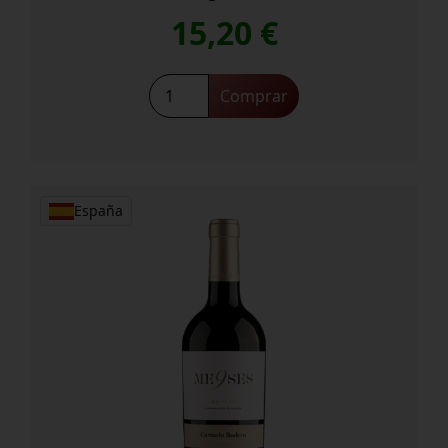
15,20
€
Atteca
Comprar
cantidad
España