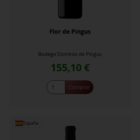
Flor de Pingus
Bodega Dominio de Pingus
155,10
€
Flor
Comprar
de
Pingus
cantidad
España