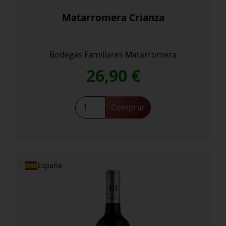
Matarromera Crianza
Bodegas Familiares Matarromera
26,90
€
Matarromera
Comprar
Crianza
cantidad
España