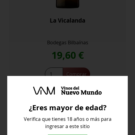
La Vicalanda
Bodegas Bilbaínas
19,60
€
La
Comprar
Vicalanda
cantidad
¿Eres mayor de edad?
España
Verifica que tienes 18 años o más para
ingresar a este sitio