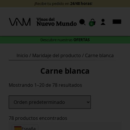
Skip
24/48 horas
¡Recibe tu pedido en
!
to
content
0
OFERTAS
Descubre nuestras
Inicio
/ Maridaje del producto / Carne blanca
Carne blanca
Mostrando 1–20 de 78 resultados
78 productos encontrados
España