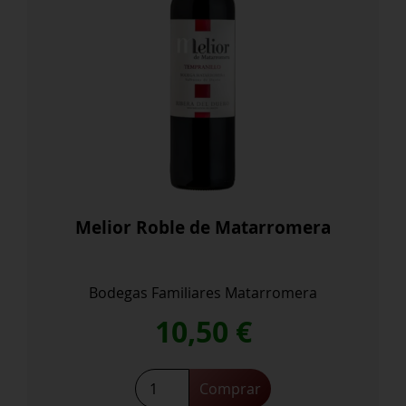
Melior Roble de Matarromera
Bodegas Familiares Matarromera
10,50
€
Melior
Comprar
Roble