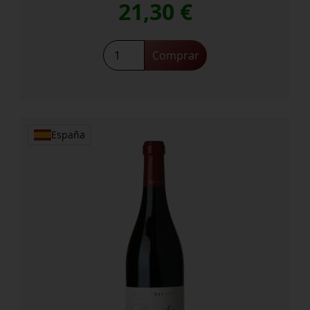
21,30
€
Emilio
Comprar
Moro
cantidad
España