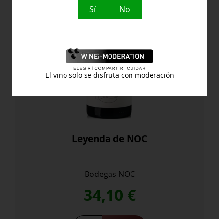
Sí
No
El vino solo se disfruta con moderación
Leyenda de NOC
Bodegas NOC
34,10
€