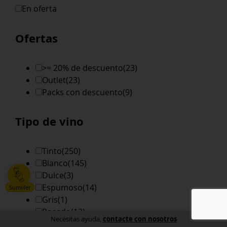
En oferta
Ofertas
>= 20% de descuento
(23)
Outlet
(23)
Packs con descuento
(9)
Tipo de vino
Tinto
(250)
Blanco
(145)
Dulce
(3)
Espumoso
(14)
Sumiller
Gris
(1)
Rosado
(12)
contacte con nosotros
Necesitas ayuda,