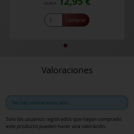
El
El
12,95
€
18,50
€
o
precio
precio
Tapiz
Comprar
Alta
l
original
actual
Collection
Chardonnay
era:
es:
cantidad
 €.
18,50 €.
12,95 €.
Valoraciones
No hay valoraciones aún.
Solo los usuarios registrados que hayan comprado
este producto pueden hacer una valoración.