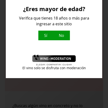
¿Eres mayor de edad?
Amarillo brillante e intenso
Verifica que tienes 18 años o más para
ingresar a este sitio
Intensos aromas de fruta tropical
Sí
No
madura, plátano, maracuyá y piña
Joven y frutoso, bien balanceado y
con un final agradable
El vino solo se disfruta con moderación
Temperatura de servicio:
8º - 10ºC
¿Buscas algún vino en concreto y no lo