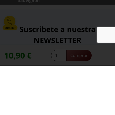
Sauvignon
Suscribete a nuestra
Sumiller
NEWSLETTER
10,90
€
Select
*
Comprar
Dirección de correo electrónico:
Terroir
contacte con nosotros
Necesitas ayuda,
Reserva
Sauvignon
Blanc
*
He leído y acepto la
política de privacidad
.
cantidad
*
campos obligatorios