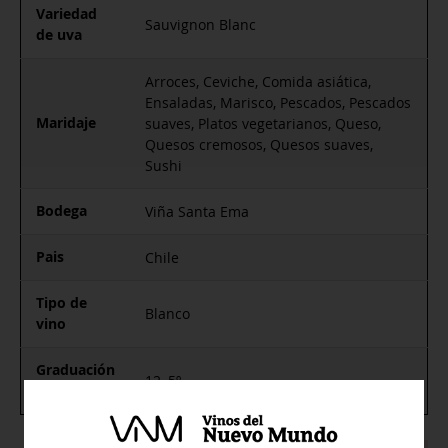
Variedad
Sauvignon Blanc
de uva
Arroces, Ceviche, Comida asiática,
Ensaladas, Marisco, Pescados, Pescados
Maridaje
suaves, Platos vegetarianos, Queso,
Quesos cremosos, Quesos suaves,
Sushi
Bodega
Viña Santa Ema
Pais
Chile
Tipo de
Blanco
vino
Graduación
12, 5º
Alcohólica