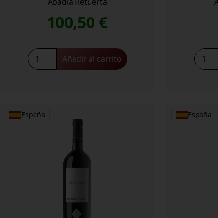
Abadia Retuerta
100,50
€
Abadía
Abadí
Añadir al carrito
Retuerta
Retuer
Pago
Selecc
Garduña
Especi
cantidad
cantid
España
España