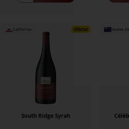
2022
cantidad
¡Oferta!
California
Nueva Z
South Ridge Syrah
Célè