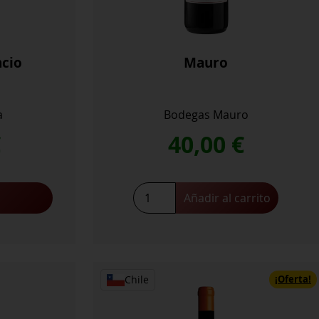
ncio
Mauro
a
Bodegas Mauro
€
40,00
€
Mauro
Añadir al carrito
cantidad
¡Oferta!
Chile