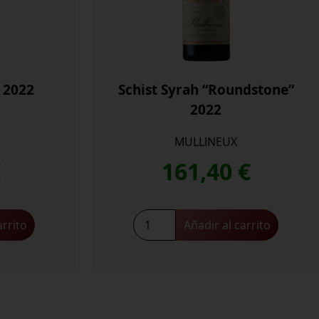
 2022
Schist Syrah “Roundstone”
2022
MULLINEUX
€
161,40
€
Schist
arrito
Añadir al carrito
Syrah
“Roundstone”
2022
cantidad