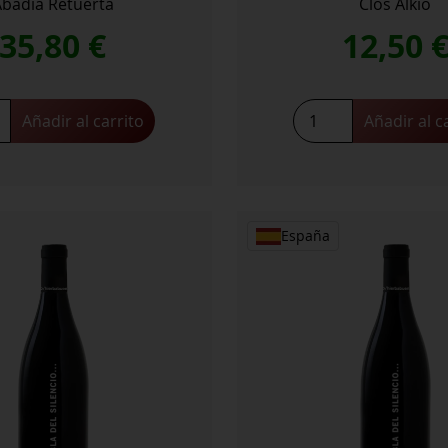
Abadia Retuerta
Clos Alkio
35,80
€
12,50
a
Catedral
Añadir al carrito
Añadir al c
ta
del
ión
Poble
al
Clos
ad
Alkio
cantidad
España