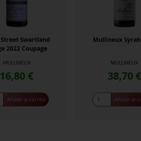
 Street Swartland
Mullineux Syrah
e 2022 Coupage
MULLINEUX
MULLINEUX
16,80
€
38,70
Mullineux
Añadir al carrito
Añadir al c
Syrah
land
2022
cantidad
ge