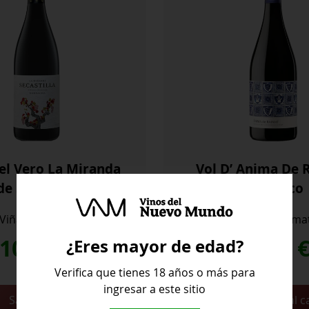
el Vero La Miranda
Vol D’ Anima De 
de Secastilla
Ecológico
Viñas del Vero
Bodega Raima
10,10
€
10,10
¿Eres mayor de edad?
Verifica que tienes 18 años o más para
ingresar a este sitio
Vol
Saber más
Añadir al c