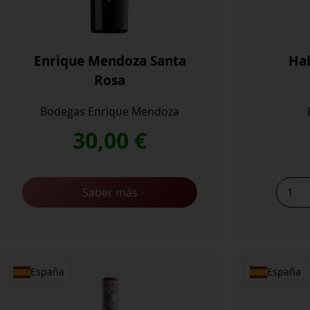
Enrique Mendoza Santa
Hab
Rosa
Bodegas Enrique Mendoza
30,00
€
Habla
Saber más
del
Silenc
cantid
España
España