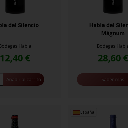
la del Silencio
Habla del Sile
Mágnum
Bodegas Habla
Bodegas Habl
12,40
€
28,60
Añadir al carrito
Saber más
io
ad
España