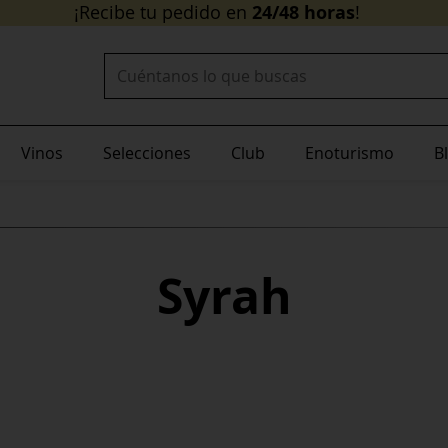
24/48 horas
¡Recibe tu pedido en
!
Buscar:
Vinos
Selecciones
Club
Enoturismo
B
Syrah