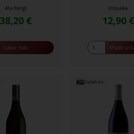
Ata Rangi
Intipalka
38,20
€
12,90
Syrah
Saber más
Añadir al c
2024
cantidad
a
Sudafrica