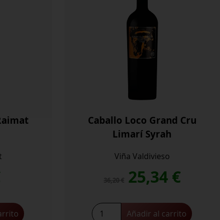
Raimat
Caballo Loco Grand Cru
Limarí Syrah
t
Viña Valdivieso
El
El
€
25,34
€
36,20
€
precio
prec
Caballo
arrito
Añadir al carrito