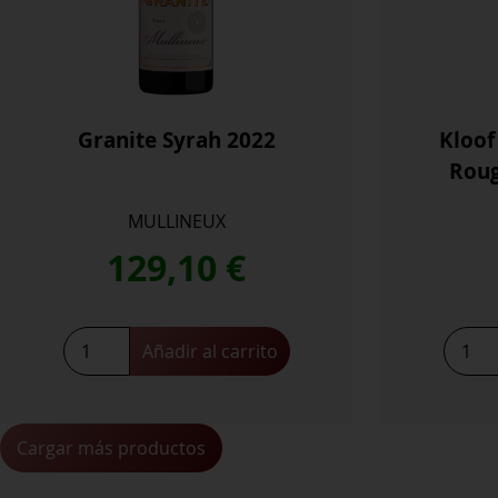
Granite Syrah 2022
Kloof
Roug
MULLINEUX
129,10
€
Granite
Kloof
Añadir al carrito
Syrah
Street
2022
Swart
cantidad
Rouge
2022
Cargar más productos
Coupa