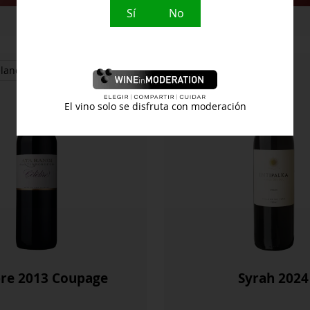
D’
Sí
No
Anima
De
Raimat
Ecológico
elanda
Perú
cantidad
El vino solo se disfruta con moderación
bre 2013 Coupage
Syrah 2024