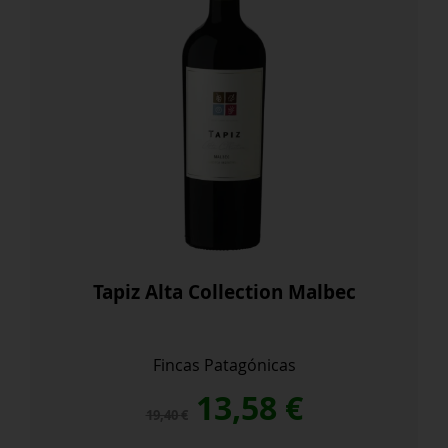
Tapiz Alta Collection Malbec
Fincas Patagónicas
El
El
13,58
€
19,40
€