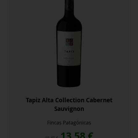
Tapiz Alta Collection Cabernet
Sauvignon
Fincas Patagónicas
El
El
13,58
€
19,40
€