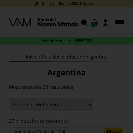
Skip
24/48 horas
¡Recibe tu pedido en
!
to
content
0
OFERTAS
Descubre nuestras
Inicio
/ Pais del producto / Argentina
Argentina
Mostrando los 20 resultados
20 productos encontrados
¡Oferta!
Argentina, California, Chile