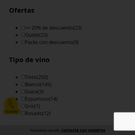
Ofertas
>= 20% de descuento
(23)
Outlet
(23)
Packs con descuento
(9)
Tipo de vino
Tinto
(250)
Blanco
(145)
Dulce
(3)
Espumoso
(14)
Gris
(1)
Sumiller
Rosado
(12)
Pais
contacte con nosotros
Necesitas ayuda,