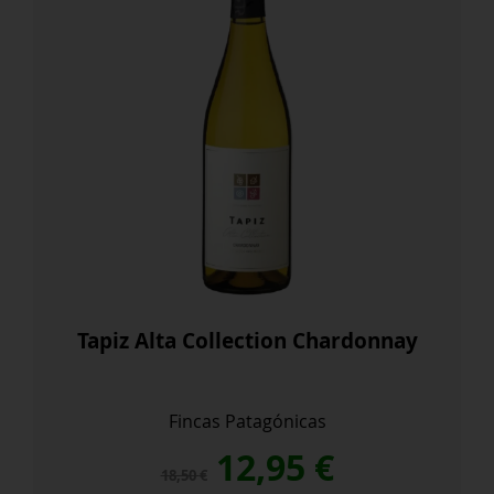
Tapiz Alta Collection Chardonnay
Fincas Patagónicas
El
El
12,95
€
18,50
€