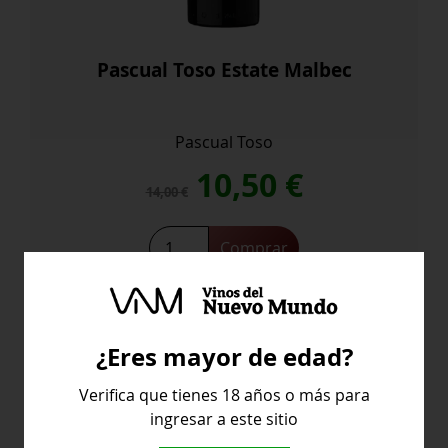
Pascual Toso Estate Malbec
Pascual Toso
El
El
10,50
€
14,00
€
precio
precio
Pascual
Comprar
Toso
original
actual
Estate
Malbec
era:
es:
cantidad
¿Eres mayor de edad?
14,00 €.
10,50 €.
Argentina
Verifica que tienes 18 años o más para
ingresar a este sitio