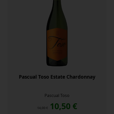
Pascual Toso Estate Chardonnay
Pascual Toso
El
El
10,50
€
14,00
€