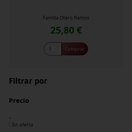
Familia Otero Ramos
25,80
€
Suipacha
Comprar
Reserva
Malbec
2018
cantidad
Filtrar por
Precio
–
En oferta