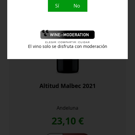
Sí
No
El vino solo se disfruta con moderación
Altitud Malbec 2021
Andeluna
23,10
€