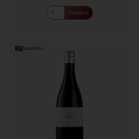
Mount
Comprar
Bullet
Merlot
2020
cantidad
Sudafrica