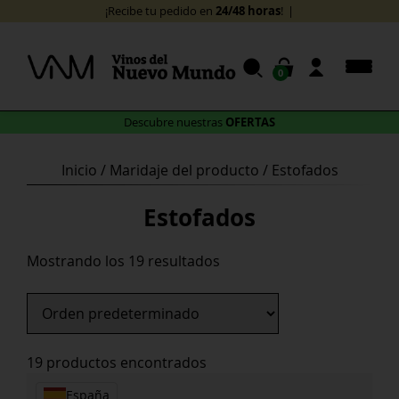
Skip
24/48 horas
¡Recibe tu pedido en
!
to
content
0
OFERTAS
Descubre nuestras
Inicio
/ Maridaje del producto / Estofados
Estofados
Mostrando los 19 resultados
19 productos encontrados
España