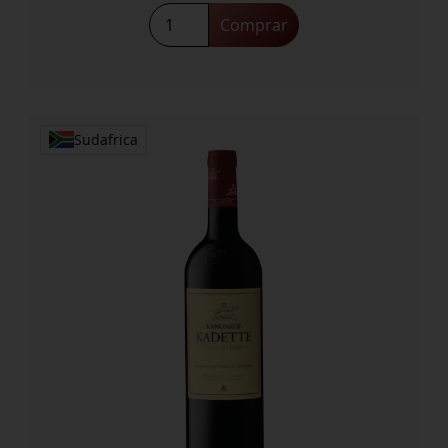
Swartland
Comprar
Syrah
2023
cantidad
Sudafrica