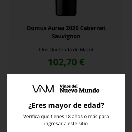
Domus Aurea 2020 Cabernet
Sauvignon
Clos Quebrada de Macul
102,70
€
Domus
Comprar
Aurea
2020
Cabernet
¿Eres mayor de edad?
Sauvignon
cantidad
Sudafrica
Verifica que tienes 18 años o más para
ingresar a este sitio