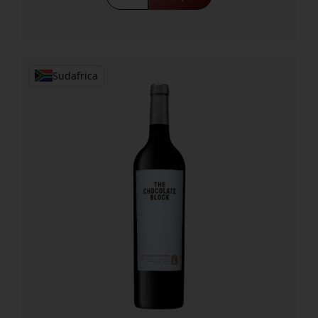
Reserva
Malbec
2018
cantidad
Sudafrica