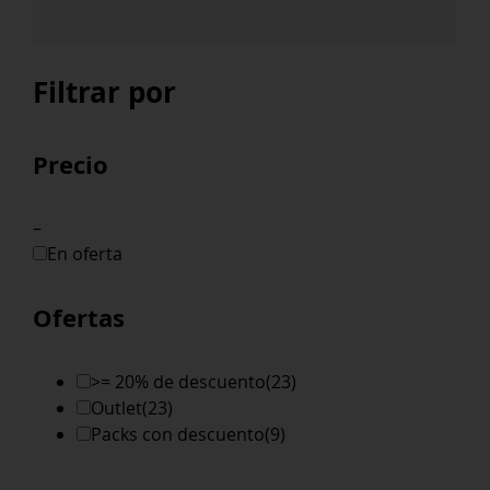
Theorem
2021
Shiraz
Filtrar por
cantidad
Precio
–
En oferta
Ofertas
>= 20% de descuento
(23)
Outlet
(23)
Packs con descuento
(9)