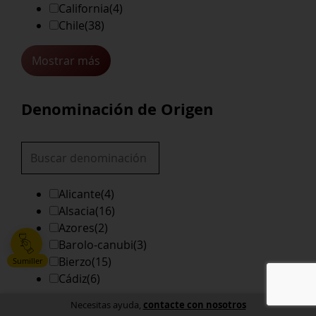
California
(4)
Chile
(38)
Mostrar más
Denominación de Origen
Alicante
(4)
Alsacia
(16)
Azores
(2)
Barolo-canubi
(3)
Bierzo
(15)
Sumiller
Cádiz
(6)
contacte con nosotros
Necesitas ayuda,
Mostrar más