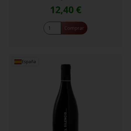
12,40
€
Habla
Comprar
del
Silencio
cantidad
España