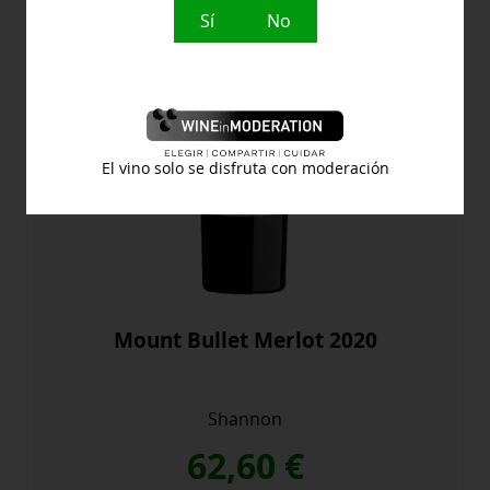
Sí
No
El vino solo se disfruta con moderación
Mount Bullet Merlot 2020
Shannon
62,60
€