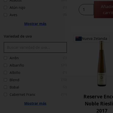
Asados
Añadir
Porcupine
Atún rojo
(1)
carri
Ridge
Aves
(8)
Syrah
Mostrar más
2023
cantidad
Variedad de uva
Nueva Zelanda
Airén
(1)
Albariño
(21)
Albillo
(1)
Blend
(10)
Bobal
(2)
Cabernet Franc
(11)
Reserve Enc
Noble Riesl
Mostrar más
2017