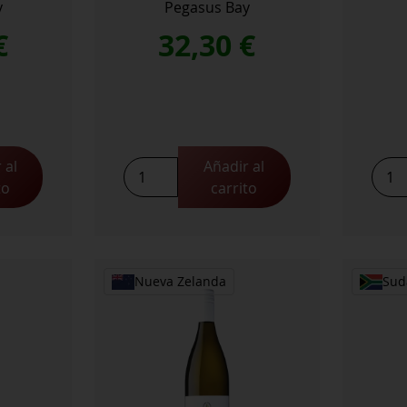
y
Pegasus Bay
€
32,30
€
 al
Añadir al
Pegasus
Sams
to
carrito
Bay
Syra
Riesling
2016
2024
cant
cantidad
Nueva Zelanda
Sud