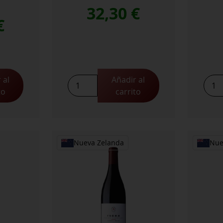
32,30
€
€
 al
Añadir al
Ata
Pega
to
carrito
Rangi
Bay
Pinot
Pinot
Gris
Noir
2023
2022
cantidad
cant
Nueva Zelanda
Nue