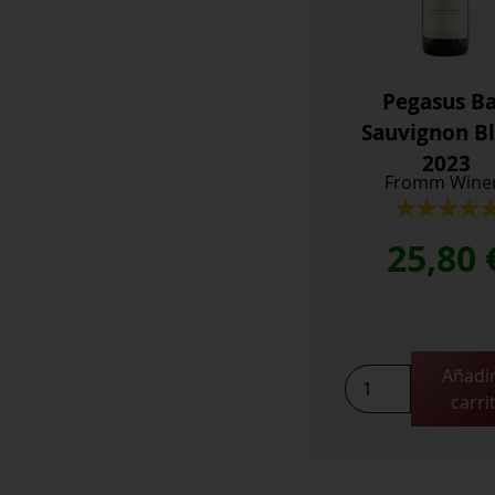
Pegasus B
Sauvignon B
2023
Fromm Wine
25,80
Añadir
Pegasus
carri
Bay
Sauvignon
Blanc
2023