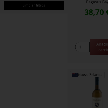
Pegasus Ba
Limpiar filtros
38,70
Añadir
Reserve
carri
Encore
Noble
Riesling
2017
cantidad
Nueva Zelanda