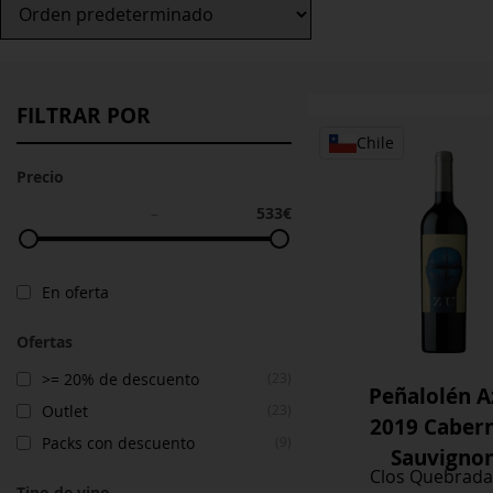
FILTRAR POR
Chile
Precio
533€
–
En oferta
Ofertas
>= 20% de descuento
(23)
Peñalolén A
Outlet
(23)
2019 Caber
Packs con descuento
(9)
Sauvigno
Clos Quebrada
Tipo de vino