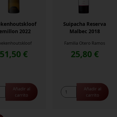
kenhoutskloof
Suipacha Reserva
emillon 2022
Malbec 2018
oekenhoutskloof
Familia Otero Ramos
51,50
€
25,80
€
Añadir al
Añadir al
enhoutskloof
Suipacha
carrito
carrito
llon
Reserva
Malbec
idad
2018
cantidad