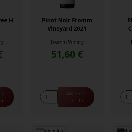
vee H
Pinot Noir Fromm
P
Vineyard 2021
C
ry
Fromm Winery
€
51,60
€
 al
Añadir al
Pinot
Pinot
to
carrito
Noir
Noir
Fromm
The
Vineyard
Cura
2021
2021
cantidad
cant
Argentina
Nue