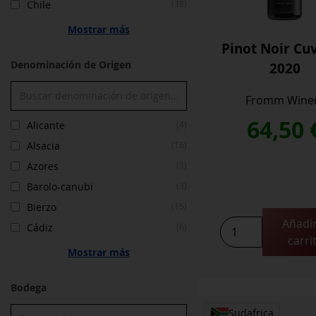
Chile
(38)
Mostrar más
Pinot Noir Cu
Denominación de Origen
2020
Fromm Wine
64,50
Alicante
(4)
Alsacia
(16)
Azores
(2)
Barolo-canubi
(3)
Bierzo
(15)
Añadir
Pinot
Cádiz
(6)
carri
Noir
Mostrar más
Cuvee
H
Bodega
2020
cantidad
Sudafrica