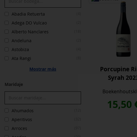
Abadia Retuerta
(4)
Adega DO Vulcao
(2)
Alberto Nanclares
(18)
Andeluna
(2)
Astobiza
(4)
Ata Rangi
(8)
Porcupine R
Mostrar más
Syrah 202
Maridaje
Boekenhoutskl
15,50
Ahumados
(12)
Aperitivos
(32)
Arroces
(97)
(20)