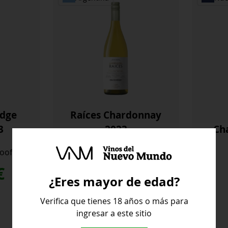
idge
Raíces Chardonnay
3
2023
Ch
oof
Andeluna
€
11,50
€
¿Eres mayor de edad?
Verifica que tienes 18 años o más para
ingresar a este sitio