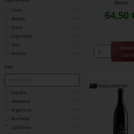
Macul
Tinto
(250)
64,50
Blanco
(145)
Dulce
(3)
Espumoso
(14)
Gris
(1)
Añadir
Peñalolén
Rosado
(12)
carri
Azul
2019
Pais
Cabernet
Sauvignon
cantidad
Nueva Zelanda
España
(204)
Alemania
(11)
Argentina
(20)
Australia
(12)
California
(4)