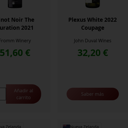
inot Noir The
Plexus White 2022
uration 2021
Coupage
Fromm Winery
John Duval Wines
51,60
€
32,20
€
Añadir al
Saber más
carrito
tion
idad
va Zelanda
Nueva Zelanda