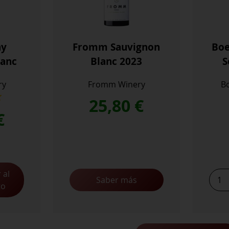
ay
Fromm Sauvignon
Boe
lanc
Blanc 2023
S
ry
Fromm Winery
B
25,80
€
€
 al
Boek
Saber más
to
Semi
2022
cant